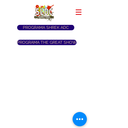
PROGRAMA SHREK ADC
PROGRAMA THE GREAT SHOW
CONTACTANOS
Avellaneda 450, San Isidro
sergiolombardodc@gmail.com
@sldramaclub