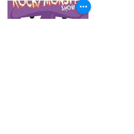
The rocky monster show
11 de Diciembre 20:30 hs
Colegio Andersen
Reservar entrada