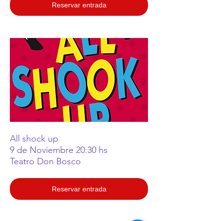
Reservar entrada
All shock up
9 de Noviembre 20:30 hs
Teatro Don Bosco
Reservar entrada