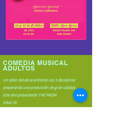
COMEDIA MUSICAL
ADULTOS
Un taller donde se entrenan las 3 disciplinas
preparando una producción de gran calidad .
Este año presentarán THE PROM
Edad: 18
años en adelante
Solicitar entrevista